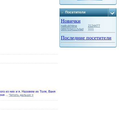
Посетители
Новички
natkukhtina
2124477
0897034112vlad
)))))
Последние посетители
ого из них и я. Назовем их Толя, Ваня
меня
...
Читать дальше »