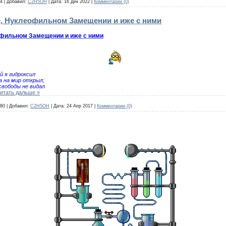
4
|
Добавил:
C2H5OH
|
Дата:
16 Дек 2022
|
Комментарии (0)
, Нуклеофильном Замещении и иже с ними
офильном Замещении и иже с ними
й я гидроксил
а на мир открыл;
 свободы не видал
итать дальше »
80
|
Добавил:
C2H5OH
|
Дата:
24 Апр 2017
|
Комментарии (0)