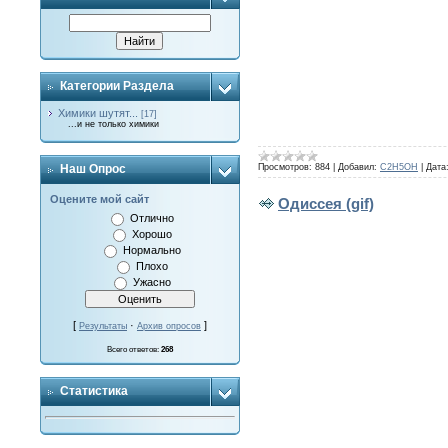
Категории Раздела
Химики шутят...
[17]
...и не только химики
Просмотров:
884
|
Добавил:
C2H5OH
|
Дата
Наш Опрос
Оцените мой сайт
Одиссея (gif)
Отлично
Хорошо
Нормально
Плохо
Ужасно
[
·
]
Результаты
Архив опросов
Всего ответов:
268
Статистика