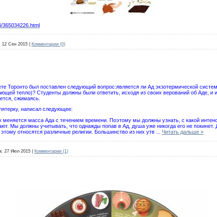
4/365034226.html
:
12 Сен 2015
|
Комментарии (0)
ете Торонто был поставлен следующий вопрос:является ли Ад экзотермической систе
щей тепло)? Студенты должны были ответить, исходя из своих верований об Аде, и и
ется, сжимаясь.
пятерку, написал следующее:
к меняется масса Ада с течением времени. Поэтому мы должны узнать, с какой интен
ют. Мы должны учитывать, что однажды попав в Ад, душа уже никогда его не покинет. 
 к этому относятся различные религии. Большинство из них утв
...
Читать дальше »
а:
27 Июл 2015
|
Комментарии (1)