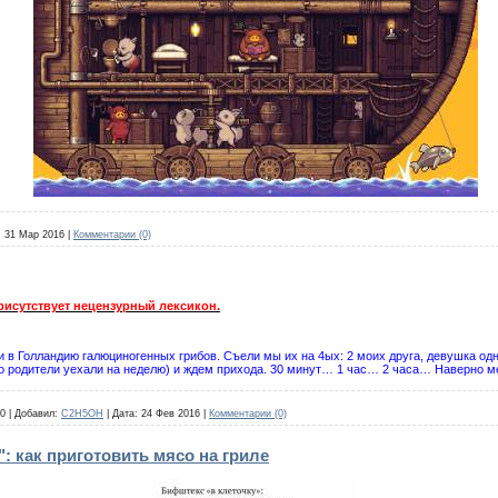
:
31 Мар 2016
|
Комментарии (0)
рисутствует нецензурный лексикон.
ки в Голландию галюциногенных грибов. Съели мы их на 4ых: 2 моих друга, девушка одн
аго родители уехали на неделю) и ждем прихода. 30 минут… 1 час… 2 часа… Наверно 
0
|
Добавил:
C2H5OH
|
Дата:
24 Фев 2016
|
Комментарии (0)
: как приготовить мясо на гриле