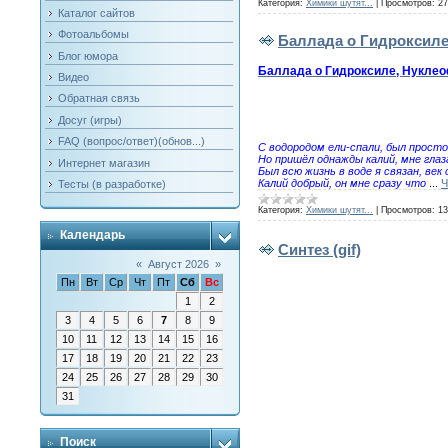
Категория:
Химики шутят...
|
Просмотров:
27
Каталог сайтов
Фотоальбомы
Баллада о Гидроксиле
Блог юмора
Баллада о Гидроксиле, Нукле
Видео
Обратная связь
Досуг (игры)
FAQ (вопрос/ответ)(обнов...)
С водородом ели-спали, был просто
Но пришёл однажды калий, мне глаз
Интернет магазин
Был всю жизнь в воде я связан, век
Калий добрый, он мне сразу что
...
Ч
Тесты (в разработке)
Категория:
Химики шутят...
|
Просмотров:
13
Календарь
Синтез (gif)
«
Август 2026
»
Пн
Вт
Ср
Чт
Пт
Сб
Вс
1
2
3
4
5
6
7
8
9
10
11
12
13
14
15
16
17
18
19
20
21
22
23
24
25
26
27
28
29
30
31
Поиск