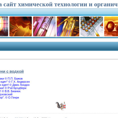
йт химической технологии и органичес
ни с водкой
аки © П.П. Бажов
едят" © Г.Х. Андерсен
и едят! © Джек Лондон
ки! © Рэй Брэдбери
 © В.В. Бианки.
Чуковский
ер". © О.Генри