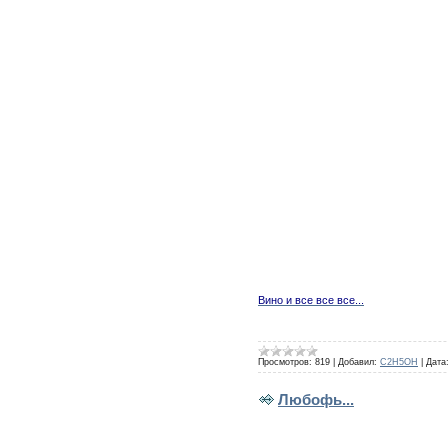
Вино и все все все...
Просмотров:
819
|
Добавил:
C2H5OH
|
Дата
Любофь...