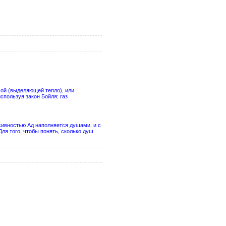
мой (выделяющей тепло), или
спользуя закон Бойля: газ
сивностью Ад наполняется душами, и с
Для того, чтобы понять, сколько душ