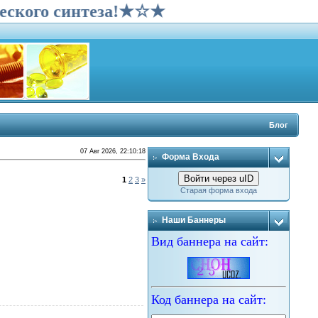
кого синтеза!★☆★
Блог
07 Авг 2026, 22:10:18
Форма Входа
Войти через uID
1
2
3
»
Старая форма входа
Наши Баннеры
Вид баннера на сайт:
Код баннера на сайт: