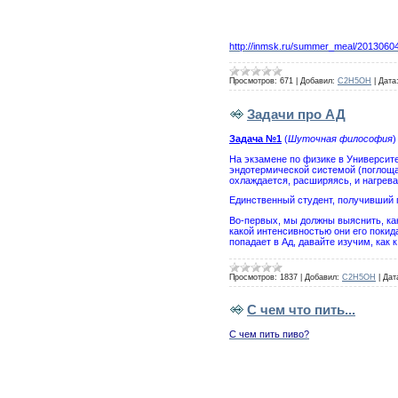
http://inmsk.ru/summer_meal/2013060
Просмотров:
671
|
Добавил:
C2H5OH
|
Дата
Задачи про АД
Задача №1
(
Шуточная философия
)
На экзамене по физике в Университ
эндотермической системой (поглощаю
охлаждается, расширяясь, и нагрева
Единственный студент, получивший 
Во-первых, мы должны выяснить, ка
какой интенсивностью они его покида
попадает в Ад, давайте изучим, как
Просмотров:
1837
|
Добавил:
C2H5OH
|
Дат
С чем что пить...
С чем пить пиво?