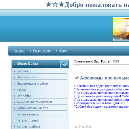
★☆★Добро пожаловать на са
Главная
Регистрация
Вход
Приветствую Вас
,
Гость
·
RSS
Меню Сайта
Главная
Афоризмы про пельме
Новости сайта
Информация о сайте
Пельмени без водки едят только соб
"Пельмени без водки даже собаки не 
Форум
Под водку даже пельмени с собакам
Чат сайта
Под пельмени даже водку едят! Соба
Под водку даже пельмени собак едят!
Химическая технология
Без водки пельмени тоже едят. © К. 
"Собаки без водки - пельмени на вет
Органический синтез
Гостевая книга
Каталог статей
Каталог файлов