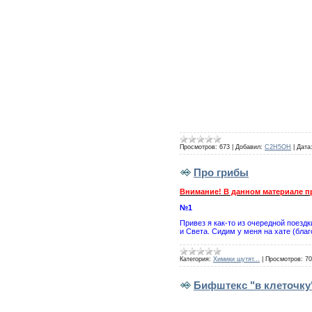
Просмотров:
673
|
Добавил:
C2H5OH
|
Дата
Про грибы
Внимание! В данном материале п
№1
​Привез я как-то из очередной поезд
и Света. Сидим у меня на хате (бл
Категория:
Химики шутят...
|
Просмотров:
70
Бифштекс "в клеточку"