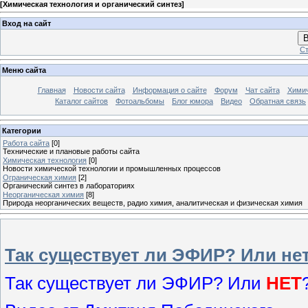
[
Химическая технология и органический синтез
]
Вход на сайт
В
Ст
Меню сайта
Главная
Новости сайта
Информация о сайте
Форум
Чат сайта
Химич
Каталог сайтов
Фотоальбомы
Блог юмора
Видео
Обратная связь
Категории
Работа сайта
[0]
Технические и плановые работы сайта
Химическая технология
[0]
Новости химической технологии и промышленных процессов
Ограническая химия
[2]
Органический синтез в лабораториях
Неорганическая химия
[8]
Природа неорганических веществ, радио химия, аналитическая и физическая химия
Так существует ли ЭФИР? Или не
Так существует ли ЭФИР? Или
НЕТ