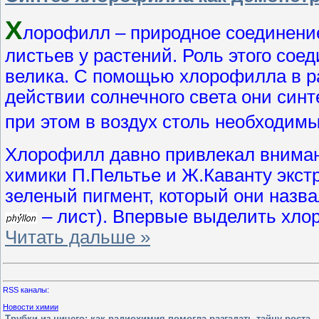
Х
лорофилл – природное соединение
листьев у растений. Роль этого сое
велика. С помощью хлорофилла в ра
действии солнечного света они син
при этом в воздух столь необходим
Хлорофилл давно привлекал внимани
химики П.Пельтье и Ж.Каванту экст
зеленый пигмент, который они назв
– лист). Впервые выделить хло
Читать дальше »
RSS каналы:
Новости химии
Трубки из ничего: как радиохимия помогла разгадать тайну роста