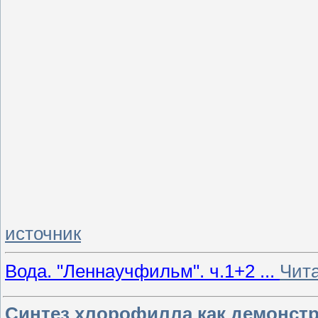
источник
Вода. "Леннаучфильм". ч.1+2
...
Чит
Синтез хлорофилла как демонстр