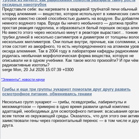
оксидных нанотрубок
Представьте себе: вы нагреваете в кварцевой трубчатой печи обычный
хлорид алюминия — вещество, которое используют в химических синт
которое известно своей способностью дымить на воздухе. Вы добавля
немного водяного пара. Вроде бы ничего необычного — должна пройти
простая реакция гидролиза, и образоваться белый порошок оксида алю
Но вместо этого через несколько минут в реакторе вырастают... тонкие
трубки длиной в несколько сантиметров и диаметром от толщины воло
нескольких миллиметров. Они полые внутри, прочные, как соломинки, 
этом состоят из аморфного, то есть неупорядоченного на атомном уров
оксида алюминия. Так в 2004 году в лаборатории кафедры радиохимии
родилась необычная морфологическая форма вещества, которую не
описывали ни в одном учебнике. Как такое могло произойти? И при чём
радиоактивные изотопы?
serge Mon, 20 Jul 2026 15:07:39 +0300
"Элементы": новости науки
Грибы и еще три группы эукариот помогали друг другу развить
осмотрофное питание, обмениваясь генами
Несколько групп эукариот — грибы, псевдогрибы, лабиринтулы и
мезомицетозои — примерно в одно время развили целый комплекс
адаптаций, необходимых для осмотрофного питания: всасывания орган
всем телом из окружающей среды. Оказалось, что для этого они актив
заимствовали гены через горизонтальный перенос — в том числе и дру
друга.