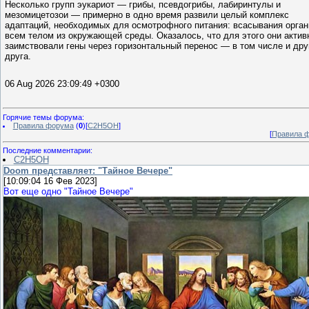
Несколько групп эукариот — грибы, псевдогрибы, лабиринтулы и
мезомицетозои — примерно в одно время развили целый комплекс
адаптаций, необходимых для осмотрофного питания: всасывания орган
всем телом из окружающей среды. Оказалось, что для этого они актив
заимствовали гены через горизонтальный перенос — в том числе и дру
друга.
06 Aug 2026 23:09:49 +0300
Горячие темы форума:
Правила форума
(
0
)[
C2H5OH
]
[
Правила 
Последние комментарии:
C2H5OH
Doom представляет: "Тайное Вечере"
[10:09:04 16 Фев 2023]
Вот еще одно "Тайное Вечере"