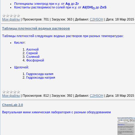
Потенциалы электрод при н.у. от
Ag
до
Zr
Константы растворимости солей при н.у. от
Al(OH)
до
ZnS
3
Мои файлы
|
Просмотров:
701
|
Загрузок:
363
|
Добавил:
C2H5OH
|
Дата:
18 Мар 2015
Таблицы плотностей водных растворов
Таблицы плотностей следующих водных растворов при разных температурах:
Кислот:
Азотной
Серной
Соляной
Фосфорной
Щелочей:
Гидроксида калия
Гидроксида натрия
Мои файлы
|
Просмотров:
812
|
Загрузок:
392
|
Добавил:
C2H5OH
|
Дата:
18 Мар 2015
ChemLab 2.0
Виртуальная мини химическая лаборатория с разным оборудованием