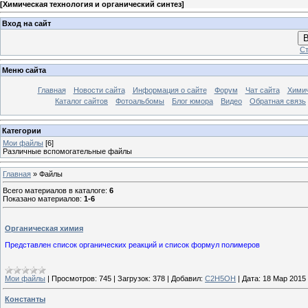
[
Химическая технология и органический синтез
]
Вход на сайт
В
Ст
Меню сайта
Главная
Новости сайта
Информация о сайте
Форум
Чат сайта
Химич
Каталог сайтов
Фотоальбомы
Блог юмора
Видео
Обратная связь
Категории
Мои файлы
[6]
Различные вспомогательные файлы
Главная
»
Файлы
Всего материалов в каталоге
:
6
Показано материалов
:
1-6
Органическая химия
Представлен список органических реакций и список формул полимеров
Мои файлы
|
Просмотров:
745
|
Загрузок:
378
|
Добавил:
C2H5OH
|
Дата:
18 Мар 2015
Константы