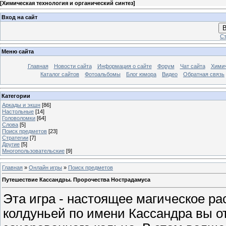
[
Химическая технология и органический синтез
]
Вход на сайт
В
Ст
Меню сайта
Главная
Новости сайта
Информация о сайте
Форум
Чат сайта
Химич
Каталог сайтов
Фотоальбомы
Блог юмора
Видео
Обратная связь
Категории
Аркады и экшн
[86]
Настольные
[14]
Головоломки
[64]
Слова
[5]
Поиск предметов
[23]
Стратегии
[7]
Другие
[5]
Многопользовательские
[9]
Главная
»
Онлайн игры
»
Поиск предметов
Путешествие Кассандры. Пророчества Нострадамуса
Эта игра - настоящее магическое р
колдуньей по имени Кассандра вы о