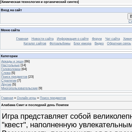
[
Химическая технология и органический синтез
]
Вход на сайт
В
Ст
Меню сайта
Главная
Новости сайта
Информация о сайте
Форум
Чат сайта
Химич
Каталог сайтов
Фотоальбомы
Блог юмора
Видео
Обратная связь
Категории
Аркады и экшн
[86]
Настольные
[14]
Головоломки
[64]
Слова
[5]
Поиск предметов
[23]
Стратегии
[7]
Другие
[5]
Многопользовательские
[9]
Главная
»
Онлайн игры
»
Поиск предметов
Алабама Смит и последний день Помпеи
Игра представляет собой великолеп
"квест", наполненную увлекательны